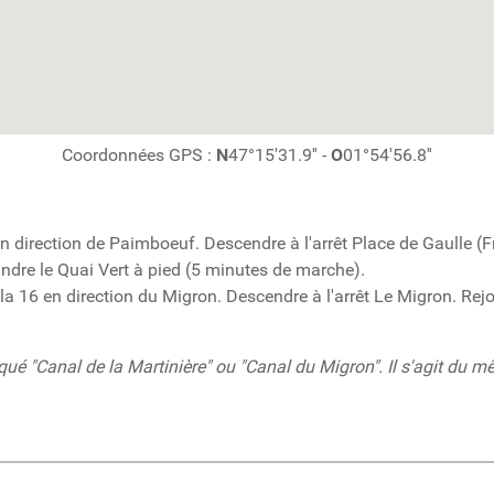
Coordonnées GPS :
N
47°15'31.9'' -
O
01°54'56.8''
en direction de Paimboeuf. Descendre à l'arrêt Place de Gaulle (F
indre le Quai Vert à pied (5 minutes de marche).
ila 16 en direction du Migron. Descendre à l'arrêt Le Migron. Rej
é "Canal de la Martinière" ou "Canal du Migron". Il s'agit du mê