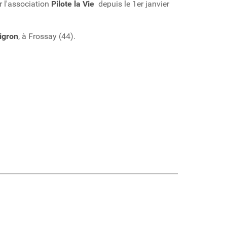
r l'association
Pilote la Vie
depuis le 1er janvier
igron
, à Frossay (44).