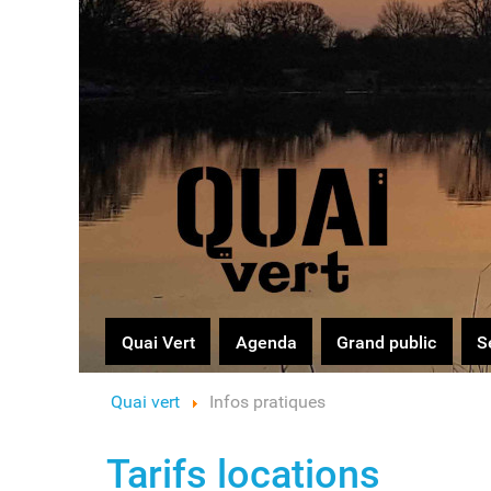
Logo
Quai Vert
Agenda
Grand public
S
Quai vert
Infos pratiques
Tarifs locations