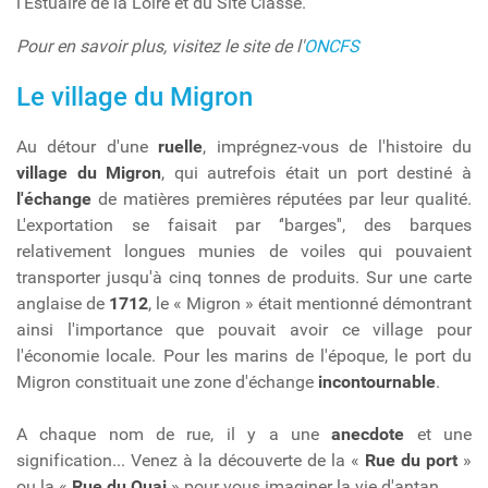
l'Estuaire de la Loire et du Site Classé.
Pour en savoir plus, visitez le site de l'
ONCFS
Le village du Migron
Au détour d'une
ruelle
, imprégnez-vous de l'histoire du
village du Migron
, qui autrefois était un port destiné à
l'échange
de matières premières réputées par leur qualité.
L'exportation se faisait par ‘'barges'', des barques
relativement longues munies de voiles qui pouvaient
transporter jusqu'à cinq tonnes de produits. Sur une carte
anglaise de
1712
, le « Migron » était mentionné démontrant
ainsi l'importance que pouvait avoir ce village pour
l'économie locale. Pour les marins de l'époque, le port du
Migron constituait une zone d'échange
incontournable
.
A chaque nom de rue, il y a une
anecdote
et une
signification... Venez à la découverte de la «
Rue du port
»
ou la «
Rue du Quai
» pour vous imaginer la vie d'antan...