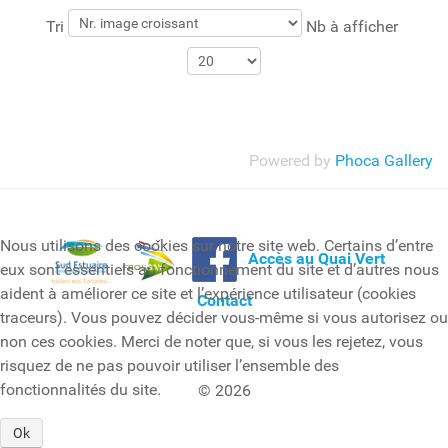
Tri
Nb à afficher
Powered by
Phoca Gallery
Nous utilisons des cookies sur notre site web. Certains d’entre
Accès au Quai Vert
eux sont essentiels au fonctionnement du site et d’autres nous
aident à améliorer ce site et l’expérience utilisateur (cookies
Contact
traceurs). Vous pouvez décider vous-même si vous autorisez ou
non ces cookies. Merci de noter que, si vous les rejetez, vous
risquez de ne pas pouvoir utiliser l’ensemble des
fonctionnalités du site.
© 2026
Ok