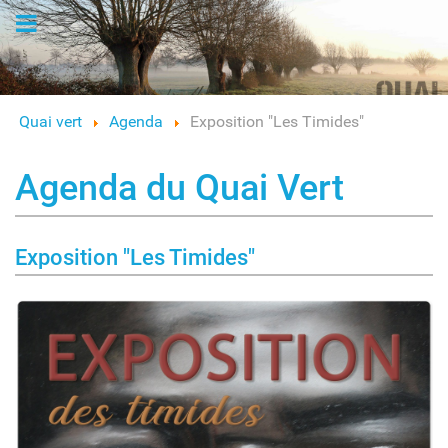
Logo
Quai vert
Agenda
Exposition "Les Timides"
Agenda du Quai Vert
Exposition "Les Timides"