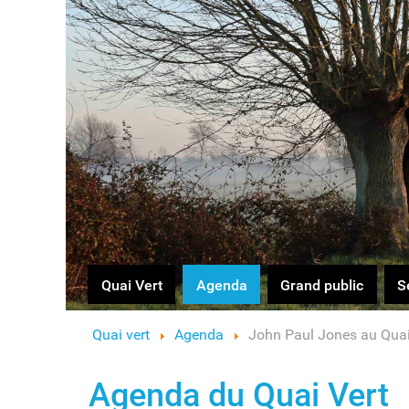
Logo
Quai Vert
Agenda
Grand public
S
Quai vert
Agenda
John Paul Jones au Quai
Agenda du Quai Vert